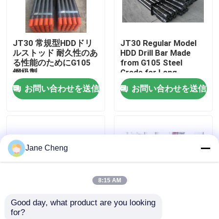
工場旅行
JT30 常規型HDDドリ
JT30 Regular Model
ルストッド 耐久性のあ
HDD Drill Bar Made
品質管理
る性能のためにG105
from G105 Steel
鋼級製
Grade for Long-
Lasting
お問い合わせを送信
お問い合わせを送信
ニュース
場合
Jane Cheng
引用を要求しなさい
8:15 AM
ドリルリグマシン
Good day, what product are you looking 
for?
井戸掘削リグ
D100X120 HDD Drill
Black HDD Drill Pipe