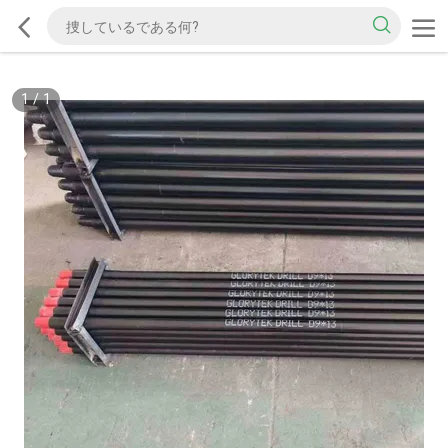
1
/
1